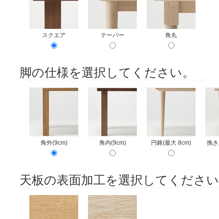
スクエア
テーパー
角丸
脚の仕様を選択してください。
角外(9cm)
角内(9cm)
円錐(最大 8cm)
挽き
天板の表面加工を選択してください